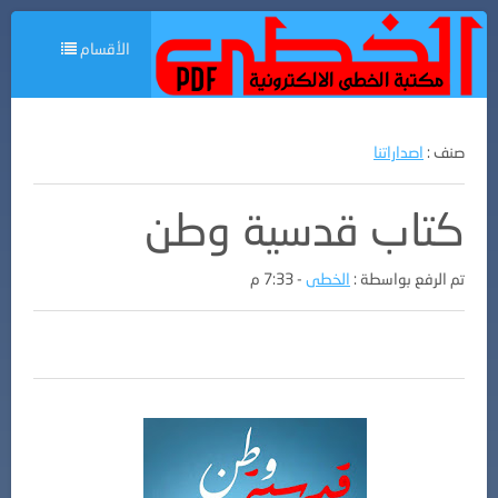
الأقسام
صنف :
اصداراتنا
كتاب قدسية وطن
تم الرفع بواسطة :
الخطى
- 7:33 م