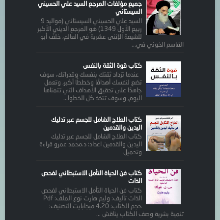
جميع مؤلفات المرجع السيد علي الحسيني
السيستاني
السيد علي الحسيني السيستاني (مواليد 9
ربيع الأول 1349) هو المرجع الديني الأكبر
للشيعة الإثنى عشرية في العالم، خلفَ أبو
القاسم الخوئي في...
كتاب قوة الثقة بالنفس
عندما تزداد ثقتك بنفسك وقدراتك، سوف
تضع لنفسك أهدافًا وخططًا أكبر، وتعمل
جاهدًا على تحقيق الأهداف التي تتمناها
اليوم, وسوف تتخذ كل الخطوا...
كتاب العلاج الشامل للجسم عبر تدليك
اليدين والقدمين
كتاب العلاج الشامل للجسم عبر تدليك
اليدين والقدمين اعداد: د.محمد عمرو قراءة
وتحميل
كتاب فن الحياة التأمل الاستبطاني لفحص
الذات
كتاب فن الحياة التأمل الاستبطاني لفحص
الذات تأليف: وليم هارت نوع الملف: Pdf
حجم الكتاب: 4.20 ميجابايت التصنيف:
تنمية بشرية وصف الكتاب يناقش ...