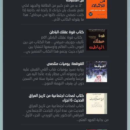
“لا بد من قدر كبير من الطاقة والجهد لكي
تقنع نفسك بأن خراءك لا رائحة له، خاصة إذا
كنت تمضي حياتك كلها في مرحاض”. هذا
ما يقوله الكاتب الأم...
كتاب قوة عقلك الباطن
كتاب قوة عقلك الباطن pdf
تأليف جوزيف ميرفي .. هذا الكتاب من بين
أقوى كتب العالم وأوسعها انتشارا بين
القراء.حيث يجمع هذا الكتاب المتميز بي...
القوقعة: يوميات متلصص
رواية تسرد يوميات شاب ألقي القبض عليه
لدى وصوله الى مطار بلده عائدا اليه من
فرنسا وأمضى اثنتي عشرة سنة في السجن
دون ان يعرف التهمة الموج...
كتاب لمحات اجتماعية من تاريخ العراق
الحديث 6 اجزاء
كتاب لمحات اجتماعية من تاريخ العراق
الحديث من عدة أجزاء للباحث الاجتماعي
العراقي الدكتور علي الوردي. الجزء الأول -
من بداية العهد العثم...