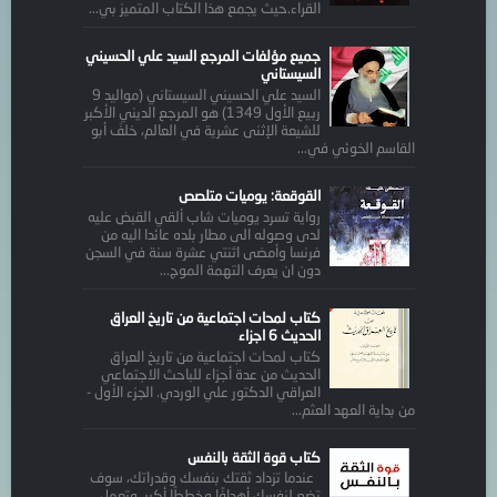
القراء.حيث يجمع هذا الكتاب المتميز بي...
جميع مؤلفات المرجع السيد علي الحسيني
السيستاني
السيد علي الحسيني السيستاني (مواليد 9
ربيع الأول 1349) هو المرجع الديني الأكبر
للشيعة الإثنى عشرية في العالم، خلفَ أبو
القاسم الخوئي في...
القوقعة: يوميات متلصص
رواية تسرد يوميات شاب ألقي القبض عليه
لدى وصوله الى مطار بلده عائدا اليه من
فرنسا وأمضى اثنتي عشرة سنة في السجن
دون ان يعرف التهمة الموج...
كتاب لمحات اجتماعية من تاريخ العراق
الحديث 6 اجزاء
كتاب لمحات اجتماعية من تاريخ العراق
الحديث من عدة أجزاء للباحث الاجتماعي
العراقي الدكتور علي الوردي. الجزء الأول -
من بداية العهد العثم...
كتاب قوة الثقة بالنفس
عندما تزداد ثقتك بنفسك وقدراتك، سوف
تضع لنفسك أهدافًا وخططًا أكبر، وتعمل