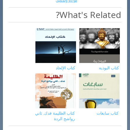
قراءة وتحميل
What's Related?
كتاب البوذية
كتاب الإلحاد
كتاب سابغات
كتاب الظليمة فدك. ثاني
رواشح الردة