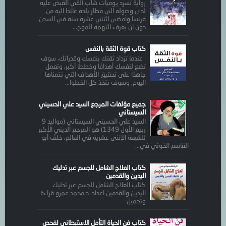
رواية تسرد يوميات شاب ألقي القبض عليه
لدى وصوله الى مطار بلده عائدا اليه من
فرنسا وأمضى اثنتي عشرة سنة في السجن
دون ان يعرف التهمة الموج...
كتاب قوة الثقة بالنفس
عندما تزداد ثقتك بنفسك وقدراتك، سوف
تضع لنفسك أهدافًا وخططًا أكبر، وتعمل
جاهدًا على تحقيق الأهداف التي تتمناها
اليوم, وسوف تتخذ كل الخطوا...
جميع مؤلفات المرجع السيد علي الحسيني
السيستاني
السيد علي الحسيني السيستاني (مواليد 9
ربيع الأول 1349) هو المرجع الديني الأكبر
للشيعة الإثنى عشرية في العالم، خلفَ أبو
القاسم الخوئي في...
كتاب العلاج الشامل للجسم عبر تدليك
اليدين والقدمين
كتاب العلاج الشامل للجسم عبر تدليك
اليدين والقدمين اعداد: د.محمد عمرو قراءة
وتحميل
كتاب فن الحياة التأمل الاستبطاني لفحص