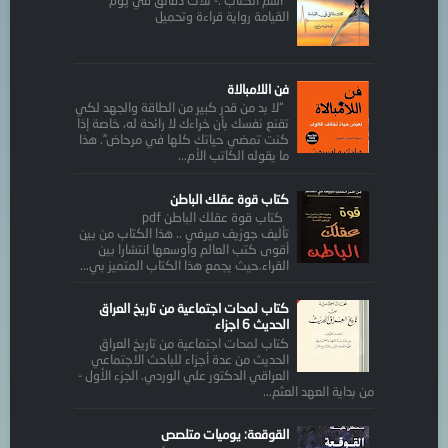
أسم الكتاب :- ثلاث دقائق في يوم
القيامة رواية قراءة وتحميل
فن اللامبالاة
“لا بد من قدر كبير من الطاقة والجهد لكي
تقنع نفسك بأن خراءك لا رائحة له، خاصة إذا
كنت تمضي حياتك كلها في مرحاض”. هذا
ما يقوله الكاتب الأم...
كتاب قوة عقلك الباطن
كتاب قوة عقلك الباطن pdf
تأليف جوزيف ميرفي .. هذا الكتاب من بين
أقوى كتب العالم وأوسعها انتشارا بين
القراء.حيث يجمع هذا الكتاب المتميز بي...
كتاب لمحات اجتماعية من تاريخ العراق
الحديث 6 اجزاء
كتاب لمحات اجتماعية من تاريخ العراق
الحديث من عدة أجزاء للباحث الاجتماعي
العراقي الدكتور علي الوردي. الجزء الأول -
من بداية العهد العثم...
القوقعة: يوميات متلصص