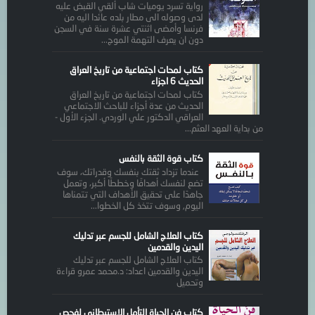
رواية تسرد يوميات شاب ألقي القبض عليه
لدى وصوله الى مطار بلده عائدا اليه من
فرنسا وأمضى اثنتي عشرة سنة في السجن
دون ان يعرف التهمة الموج...
كتاب لمحات اجتماعية من تاريخ العراق
الحديث 6 اجزاء
كتاب لمحات اجتماعية من تاريخ العراق
الحديث من عدة أجزاء للباحث الاجتماعي
العراقي الدكتور علي الوردي. الجزء الأول -
من بداية العهد العثم...
كتاب قوة الثقة بالنفس
عندما تزداد ثقتك بنفسك وقدراتك، سوف
تضع لنفسك أهدافًا وخططًا أكبر، وتعمل
جاهدًا على تحقيق الأهداف التي تتمناها
اليوم, وسوف تتخذ كل الخطوا...
كتاب العلاج الشامل للجسم عبر تدليك
اليدين والقدمين
كتاب العلاج الشامل للجسم عبر تدليك
اليدين والقدمين اعداد: د.محمد عمرو قراءة
وتحميل
كتاب فن الحياة التأمل الاستبطاني لفحص