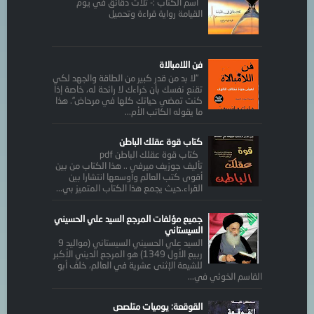
أسم الكتاب :- ثلاث دقائق في يوم
القيامة رواية قراءة وتحميل
فن اللامبالاة
“لا بد من قدر كبير من الطاقة والجهد لكي
تقنع نفسك بأن خراءك لا رائحة له، خاصة إذا
كنت تمضي حياتك كلها في مرحاض”. هذا
ما يقوله الكاتب الأم...
كتاب قوة عقلك الباطن
كتاب قوة عقلك الباطن pdf
تأليف جوزيف ميرفي .. هذا الكتاب من بين
أقوى كتب العالم وأوسعها انتشارا بين
القراء.حيث يجمع هذا الكتاب المتميز بي...
جميع مؤلفات المرجع السيد علي الحسيني
السيستاني
السيد علي الحسيني السيستاني (مواليد 9
ربيع الأول 1349) هو المرجع الديني الأكبر
للشيعة الإثنى عشرية في العالم، خلفَ أبو
القاسم الخوئي في...
القوقعة: يوميات متلصص