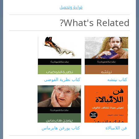
قراءة وتحميل
What's Related?
كتاب نيتشه
كتاب نظرية الفوضى
فن اللامبالاة
كتاب يورغن هابرماس