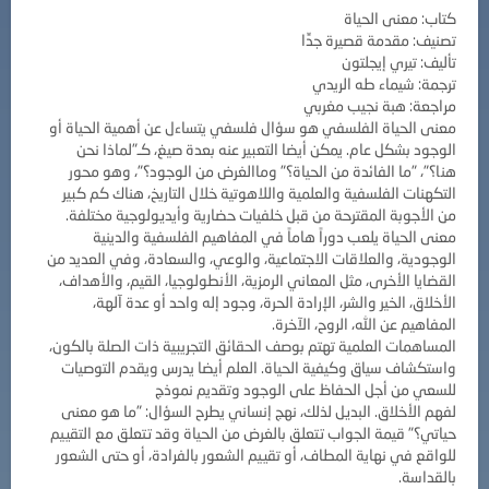
كتاب: معنى الحياة
تصنيف: مقدمة قصيرة جدٍّا
تأليف: تيري إيجلتون
ترجمة: شيماء طه الريدي
مراجعة: هبة نجيب مغربي
معنى الحياة الفلسفي هو سؤال فلسفي يتساءل عن أهمية الحياة أو
الوجود بشكل عام. يمكن أيضا التعبير عنه بعدة صيغ، كـ"لماذا نحن
هنا؟"، "ما الفائدة من الحياة؟" وماالغرض من الوجود؟"، وهو محور
التكهنات الفلسفية والعلمية واللاهوتية خلال التاريخ، هناك كم كبير
من الأجوبة المقترحة من قبل خلفيات حضارية وأيديولوجية مختلفة.
معنى الحياة يلعب دوراً هاماً في المفاهيم الفلسفية والدينية
الوجودية، والعلاقات الاجتماعية، والوعي، والسعادة، وفي العديد من
القضايا الأخرى، مثل المعاني الرمزية، الأنطولوجيا، القيم، والأهداف،
الأخلاق، الخير والشر، الإرادة الحرة، وجود إله واحد أو عدة آلهة،
المفاهيم عن الله، الروح، الآخرة.
المساهمات العلمية تهتم بوصف الحقائق التجريبية ذات الصلة بالكون،
واستكشاف سياق وكيفية الحياة. العلم أيضا يدرس ويقدم التوصيات
للسعي من أجل الحفاظ على الوجود وتقديم نموذج
لفهم الأخلاق. البديل لذلك، نهج إنساني يطرح السؤال: "ما هو معنى
حياتي؟" قيمة الجواب تتعلق بالغرض من الحياة وقد تتعلق مع التقييم
للواقع في نهاية المطاف، أو تقييم الشعور بالفرادة، أو حتى الشعور
بالقداسة.