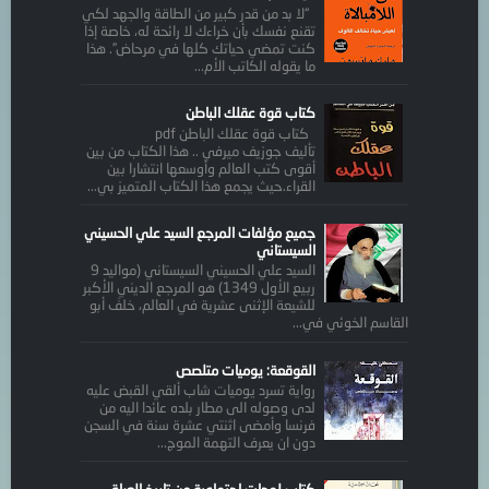
“لا بد من قدر كبير من الطاقة والجهد لكي
تقنع نفسك بأن خراءك لا رائحة له، خاصة إذا
كنت تمضي حياتك كلها في مرحاض”. هذا
ما يقوله الكاتب الأم...
كتاب قوة عقلك الباطن
كتاب قوة عقلك الباطن pdf
تأليف جوزيف ميرفي .. هذا الكتاب من بين
أقوى كتب العالم وأوسعها انتشارا بين
القراء.حيث يجمع هذا الكتاب المتميز بي...
جميع مؤلفات المرجع السيد علي الحسيني
السيستاني
السيد علي الحسيني السيستاني (مواليد 9
ربيع الأول 1349) هو المرجع الديني الأكبر
للشيعة الإثنى عشرية في العالم، خلفَ أبو
القاسم الخوئي في...
القوقعة: يوميات متلصص
رواية تسرد يوميات شاب ألقي القبض عليه
لدى وصوله الى مطار بلده عائدا اليه من
فرنسا وأمضى اثنتي عشرة سنة في السجن
دون ان يعرف التهمة الموج...