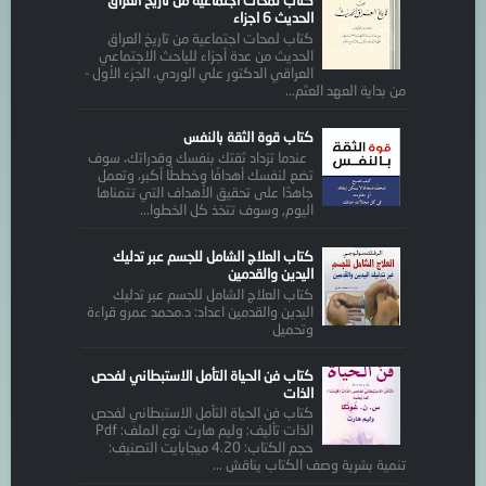
كتاب لمحات اجتماعية من تاريخ العراق
الحديث 6 اجزاء
كتاب لمحات اجتماعية من تاريخ العراق
الحديث من عدة أجزاء للباحث الاجتماعي
العراقي الدكتور علي الوردي. الجزء الأول -
من بداية العهد العثم...
كتاب قوة الثقة بالنفس
عندما تزداد ثقتك بنفسك وقدراتك، سوف
تضع لنفسك أهدافًا وخططًا أكبر، وتعمل
جاهدًا على تحقيق الأهداف التي تتمناها
اليوم, وسوف تتخذ كل الخطوا...
كتاب العلاج الشامل للجسم عبر تدليك
اليدين والقدمين
كتاب العلاج الشامل للجسم عبر تدليك
اليدين والقدمين اعداد: د.محمد عمرو قراءة
وتحميل
كتاب فن الحياة التأمل الاستبطاني لفحص
الذات
كتاب فن الحياة التأمل الاستبطاني لفحص
الذات تأليف: وليم هارت نوع الملف: Pdf
حجم الكتاب: 4.20 ميجابايت التصنيف:
تنمية بشرية وصف الكتاب يناقش ...