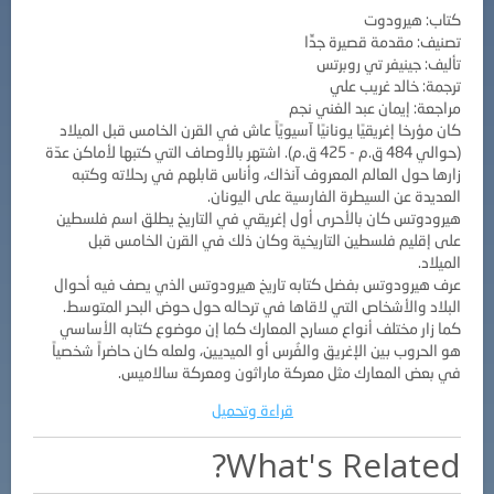
كتاب: هيرودوت
تصنيف: مقدمة قصيرة جدٍّا
تأليف: جينيفر تي روبرتس
ترجمة: خالد غريب علي
مراجعة: إيمان عبد الغني نجم
كان مؤرخا إغريقيًا يونانيًا آسيويًاً عاش في القرن الخامس قبل الميلاد
(حوالي 484 ق.م - 425 ق.م). اشتهر بالأوصاف التي كتبها لأماكن عدّة
زارها حول العالم المعروف آنذاك، وأناس قابلهم في رحلاته وكتبه
العديدة عن السيطرة الفارسية على اليونان.
هيرودوتس كان بالأحرى أول إغريقي في التاريخ يطلق اسم فلسطين
على إقليم فلسطين التاريخية وكان ذلك في القرن الخامس قبل
الميلاد.
عرف هيرودوتس بفضل كتابه تاريخ هيرودوتس الذي يصف فيه أحوال
البلاد والأشخاص التي لاقاها في ترحاله حول حوض البحر المتوسط.
كما زار مختلف أنواع مسارح المعارك كما إن موضوع كتابه الأساسي
هو الحروب بين الإغريق والفُرس أو الميديين، ولعله كان حاضراً شخصياً
في بعض المعارك مثل معركة ماراثون ومعركة سالاميس.
قراءة وتحميل
What's Related?