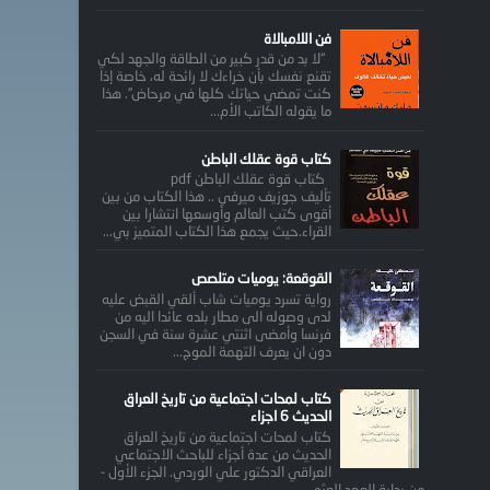
فن اللامبالاة
“لا بد من قدر كبير من الطاقة والجهد لكي
تقنع نفسك بأن خراءك لا رائحة له، خاصة إذا
كنت تمضي حياتك كلها في مرحاض”. هذا
ما يقوله الكاتب الأم...
كتاب قوة عقلك الباطن
كتاب قوة عقلك الباطن pdf
تأليف جوزيف ميرفي .. هذا الكتاب من بين
أقوى كتب العالم وأوسعها انتشارا بين
القراء.حيث يجمع هذا الكتاب المتميز بي...
القوقعة: يوميات متلصص
رواية تسرد يوميات شاب ألقي القبض عليه
لدى وصوله الى مطار بلده عائدا اليه من
فرنسا وأمضى اثنتي عشرة سنة في السجن
دون ان يعرف التهمة الموج...
كتاب لمحات اجتماعية من تاريخ العراق
الحديث 6 اجزاء
كتاب لمحات اجتماعية من تاريخ العراق
الحديث من عدة أجزاء للباحث الاجتماعي
العراقي الدكتور علي الوردي. الجزء الأول -
من بداية العهد العثم...