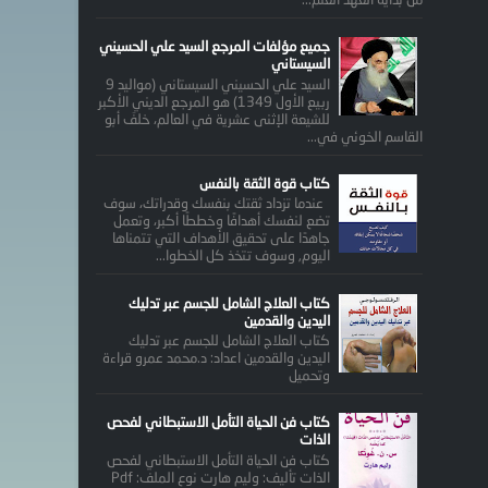
جميع مؤلفات المرجع السيد علي الحسيني
السيستاني
السيد علي الحسيني السيستاني (مواليد 9
ربيع الأول 1349) هو المرجع الديني الأكبر
للشيعة الإثنى عشرية في العالم، خلفَ أبو
القاسم الخوئي في...
كتاب قوة الثقة بالنفس
عندما تزداد ثقتك بنفسك وقدراتك، سوف
تضع لنفسك أهدافًا وخططًا أكبر، وتعمل
جاهدًا على تحقيق الأهداف التي تتمناها
اليوم, وسوف تتخذ كل الخطوا...
كتاب العلاج الشامل للجسم عبر تدليك
اليدين والقدمين
كتاب العلاج الشامل للجسم عبر تدليك
اليدين والقدمين اعداد: د.محمد عمرو قراءة
وتحميل
كتاب فن الحياة التأمل الاستبطاني لفحص
الذات
كتاب فن الحياة التأمل الاستبطاني لفحص
الذات تأليف: وليم هارت نوع الملف: Pdf